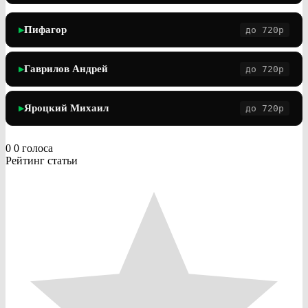
Пифагор
до 720p
▶
Гаврилов Андрей
до 720p
▶
Яроцкий Михаил
до 720p
▶
0
0
голоса
Рейтинг статьи