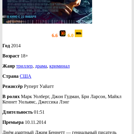
6.6
6.0
Год
2014
Возраст
18+
Жанр
триллер
,
драма
,
криминал
Страна
США
Режиссёр
Руперт Уайатт
В ролях
Марк Уолберг, Джон Гудман, Бри Ларсон, Майкл
Кеннет Уильямс, Джессика Лэнг
Длительность
01:51
Премьера
10.11.2014
Днём азартный Джим Беннетт — гениальный писатель