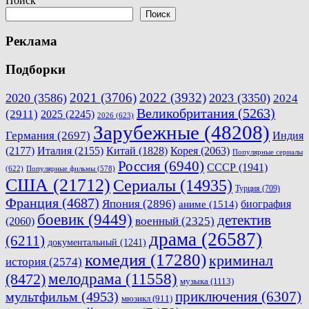
Поиск
записям
Поиск
Реклама
Подборки
2021
(3706)
2022
(3932)
2020
(3586)
2023
(3350)
2024
Великобритания
(5263)
(2911)
2025
(2245)
2026
(623)
Зарубежные
(48208)
Германия
(2697)
Индия
(2177)
Италия
(2155)
Китай
(1828)
Корея
(2063)
Популярные сериалы
Россия
(6940)
СССР
(1941)
(622)
Популярные фильмы
(578)
США
(21712)
Сериалы
(14935)
Турция
(709)
Франция
(4687)
Япония
(2896)
биография
аниме
(1514)
боевик
(9449)
детектив
военный
(2325)
(2060)
драма
(26587)
(6211)
документальный
(1241)
комедия
(17280)
криминал
история
(2574)
мелодрама
(11558)
(8472)
музыка
(1113)
приключения
(6307)
мультфильм
(4953)
мюзикл
(911)