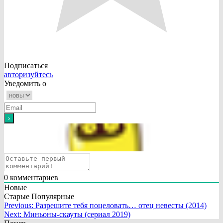
Подписаться
авторизуйтесь
Уведомить о
0
комментариев
Новые
Старые
Популярные
Навигация
Previous:
Разрешите тебя поцеловать… отец невесты (2014)
Next:
Миньоны-скауты (сериал 2019)
по