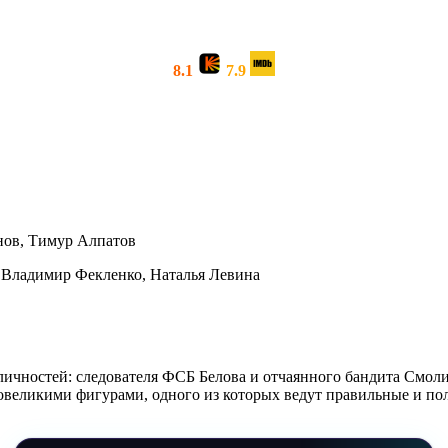
8.1
7.9
нов, Тимур Алпатов
 Владимир Фекленко, Наталья Левина
личностей: следователя ФСБ Белова и отчаянного бандита Смол
овеликими фигурами, одного из которых ведут правильные и по