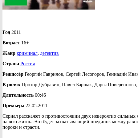
Год
2011
Возраст
16+
Жанр
криминал
,
детектив
Страна
Россия
Режиссёр
Георгий Гаврилов, Сергей Лесогоров, Геннадий Ива
В ролях
Прохор Дубравин, Павел Баршак, Дарья Повереннова,
Длительность
00:46
Премьера
22.05.2011
Сериал расскажет о противостоянии двух невероятно сильных 
на всю жизнь. Это будет захватывающий поединок между равн
пороки и страсти.