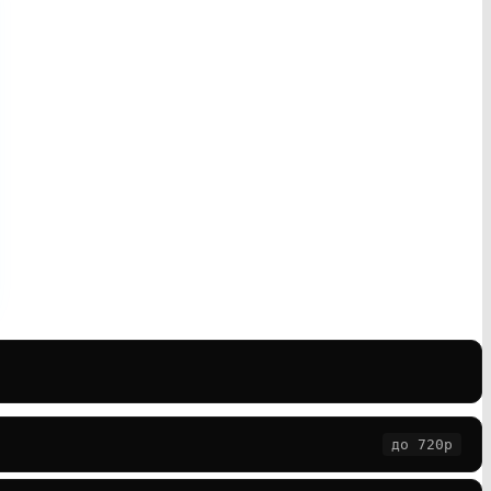
до 720p