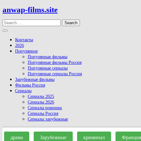
Skip
anwap-films.site
to
content
Search
Open
Button
Контакты
2026
Популярное
Популярные фильмы
Популярные фильмы Россия
Популярные сериалы
Популярные сериалы Россия
Зарубежные фильмы
Фильмы Россия
Сериалы
Сериалы 2025
Сериалы 2026
Сериалы новинки
Сериалы Россия
Сериалы зарубежные
Close
Button
драма
Зарубежные
криминал
Франци