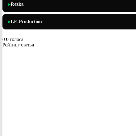
Rezka
▶
LE-Production
▶
0
0
голоса
Рейтинг статьи