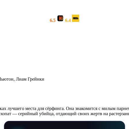
6.5
6.4
Ньютон, Лиам Грейнки
ах лучшего места для сёрфинга. Она знакомится с милым парнем
сихопат — серийный убийца, отдающий своих жертв на растерза