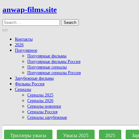
Skip
anwap-films.site
to
content
Search
Open
Button
Контакты
2026
Популярное
Популярные фильмы
Популярные фильмы Россия
Популярные сериалы
Популярные сериалы Россия
Зарубежные фильмы
Фильмы Россия
Сериалы
Сериалы 2025
Сериалы 2026
Сериалы новинки
Сериалы Россия
Сериалы зарубежные
Close
Button
Триллеры ужасы
Ужасы 2025
2025
За