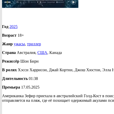
Год
2025
Возраст
18+
Жанр
ужасы
,
триллер
Страна
Австралия,
США
, Канада
Режиссёр
Шон Бирн
В ролях
Хэсси Харрисон, Джай Кортни, Джош Хюстон, Элла 
Длительность
01:38
Премьера
17.05.2025
Американка Зефир приехала в австралийский Голд-Кост в поиск
отправляется на пляж, где её похищает одержимый акулами п