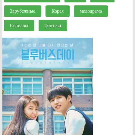
Зарубежные
Корея
мелодрама
Сериалы
фэнтези