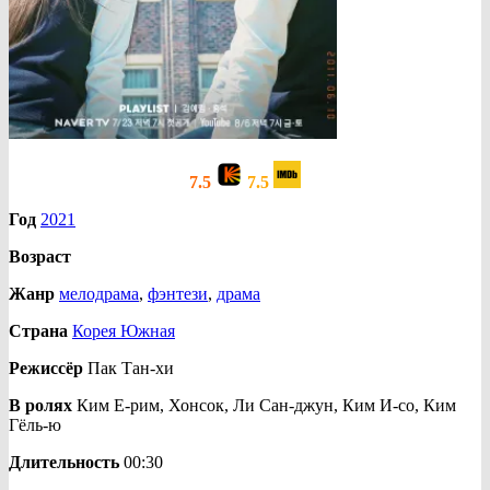
7.5
7.5
Год
2021
Возраст
Жанр
мелодрама
,
фэнтези
,
драма
Страна
Корея Южная
Режиссёр
Пак Тан-хи
В ролях
Ким Е-рим, Хонсок, Ли Сан-джун, Ким И-со, Ким
Гёль-ю
Длительность
00:30