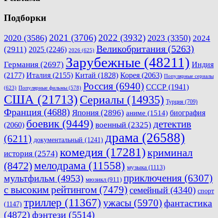
Подборки
2021
(3706)
2022
(3932)
2020
(3586)
2023
(3350)
2024
Великобритания
(5263)
(2911)
2025
(2246)
2026
(625)
Зарубежные
(48211)
Германия
(2697)
Индия
(2177)
Италия
(2155)
Китай
(1828)
Корея
(2063)
Популярные сериалы
Россия
(6940)
СССР
(1941)
(623)
Популярные фильмы
(578)
США
(21713)
Сериалы
(14935)
Турция
(709)
Франция
(4688)
Япония
(2896)
биография
аниме
(1514)
боевик
(9449)
детектив
военный
(2325)
(2060)
драма
(26588)
(6211)
документальный
(1241)
комедия
(17281)
криминал
история
(2574)
мелодрама
(11558)
(8472)
музыка
(1113)
приключения
(6307)
мультфильм
(4953)
мюзикл
(911)
с высоким рейтингом
(7479)
семейный
(4340)
спорт
триллер
(11367)
ужасы
(5970)
фантастика
(1147)
(4872)
фэнтези
(5514)