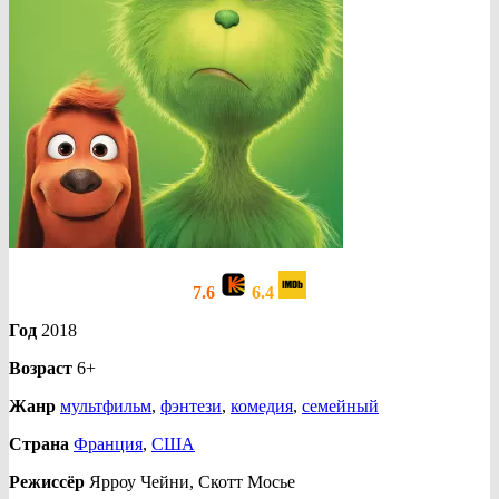
7.6
6.4
Год
2018
Возраст
6+
Жанр
мультфильм
,
фэнтези
,
комедия
,
семейный
Страна
Франция
,
США
Режиссёр
Ярроу Чейни, Скотт Мосье