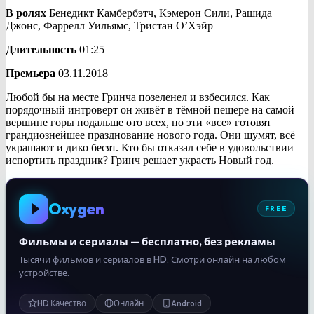
В ролях
Бенедикт Камбербэтч, Кэмерон Сили, Рашида
Джонс, Фаррелл Уильямс, Тристан О’Хэйр
Длительность
01:25
Премьера
03.11.2018
Любой бы на месте Гринча позеленел и взбесился. Как
порядочный интроверт он живёт в тёмной пещере на самой
вершине горы подальше ото всех, но эти «все» готовят
грандиознейшее празднование нового года. Они шумят, всё
украшают и дико бесят. Кто бы отказал себе в удовольствии
испортить праздник? Гринч решает украсть Новый год.
Oxygen
FREE
Фильмы и сериалы — бесплатно, без рекламы
Тысячи фильмов и сериалов в HD. Смотри онлайн на любом
устройстве.
HD Качество
Онлайн
Android