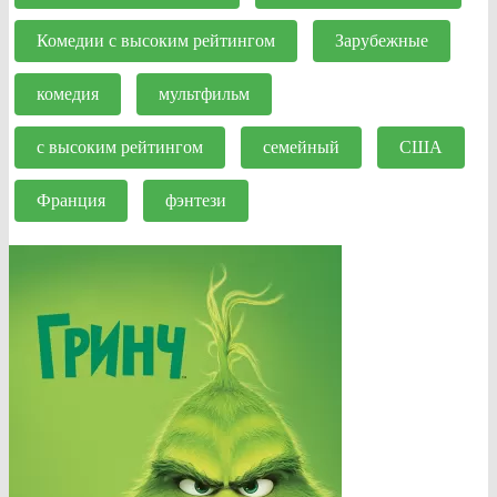
Комедии с высоким рейтингом
Зарубежные
комедия
мультфильм
с высоким рейтингом
семейный
США
Франция
фэнтези