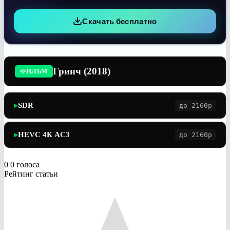
Скачать бесплатно
Гринч (2018)
ФИЛЬМ
SDR
до 2160p
▶
HEVC 4К AC3
до 2160p
▶
0
0
голоса
Рейтинг статьи