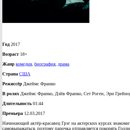
Год
2017
Возраст
18+
Жанр
комедия
,
биография
,
драма
Страна
США
Режиссёр
Джеймс Франко
В ролях
Джеймс Франко, Дэйв Франко, Сет Роген, Эри Грейно
Длительность
01:44
Премьера
12.03.2017
Начинающий актёр-красавец Грэг на актерских курсах знакоми
самовыражаться, поэтому парочка отправляется покорять Голли