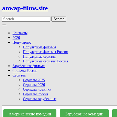
Skip
anwap-films.site
to
content
Search
Open
Button
Контакты
2026
Популярное
Популярные фильмы
Популярные фильмы Россия
Популярные сериалы
Популярные сериалы Россия
Зарубежные фильмы
Фильмы Россия
Сериалы
Сериалы 2025
Сериалы 2026
Сериалы новинки
Сериалы Россия
Сериалы зарубежные
Close
Button
Американские комедии
Зарубежные комедии