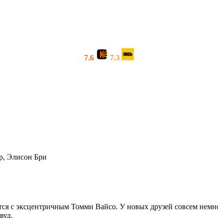
7.6
7.3
р, Элисон Бри
тся с эксцентричным Томми Вайсо. У новых друзей совсем немно
вуд.