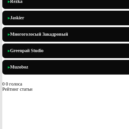
Rezka
▶
Jaskier
▶
Многоголосый Закадровый
▶
Greenрай Studio
▶
Muzoboz
▶
0
0
голоса
Рейтинг статьи