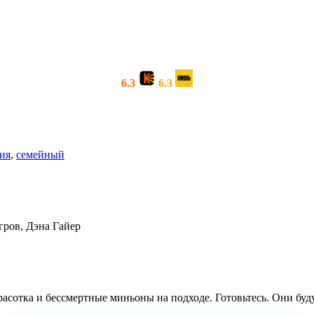
6.3
6.3
ия
,
семейный
гров, Дэна Гайер
расотка и бессмертные миньоны на подходе. Готовьтесь. Они буд