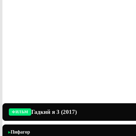
Гадкий я 3 (2017)
ФИЛЬМ
Пифагор
▶