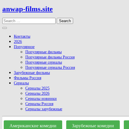
Skip
anwap-films.site
to
content
Search
Open
Button
Контакты
2026
Популярное
Популярные фильмы
Популярные фильмы Россия
Популярные сериалы
Популярные сериалы Россия
Зарубежные фильмы
Фильмы Россия
Сериалы
Сериалы 2025
Сериалы 2026
Сериалы новинки
Сериалы Россия
Сериалы зарубежные
Close
Button
Американские комедии
Зарубежные комедии