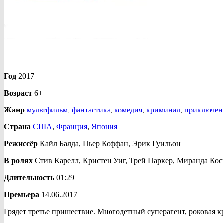
Год
2017
Возраст
6+
Жанр
мультфильм
,
фантастика
,
комедия
,
криминал
,
приключен
Страна
США
,
Франция
,
Япония
Режиссёр
Кайл Балда, Пьер Коффан, Эрик Гуильон
В ролях
Стив Карелл, Кристен Уиг, Трей Паркер, Миранда Кос
Длительность
01:29
Премьера
14.06.2017
Грядет третье пришествие. Многодетный суперагент, роковая к