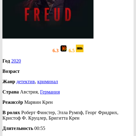
6.3
6.5
Год
2020
Возраст
Жанр
детектив
,
криминал
Страна
Австрия,
Германия
Режиссёр
Марвин Крен
В ролях
Роберт Финстер, Элла Румпф, Георг Фридрих,
Кристоф Ф. Круцлер, Бригитта Крен
Длительность
00:55