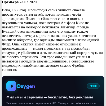
Премьера
24.02.2020
Вена, 1886 год. Происходит серия убийств сначала
проституток, затем детей, потом приходит черёд
аристократов. Полиция сбивается с ног в поисках
неуловимого маньяка, пока ветеран Альфред Кисс не
натыкается на молодого психиатра Зигмунда Фрейда.
Будущий отец психоанализа пока что никому толком
неизвестен, а вечера коротает на званых ужинах венского
высшего общества, где однажды знакомится с ясновидящей
Флер. Она, кажется, имеет какое-то отношение к
происходящему — может предсказать, где произойдет
следующее убийство и дать психологический портрет чуть ли
не любого встречного. Эти трое объединяют усилия и
пытаются выследить злоумышленников, в совершенстве
владеющих излюбленным методом самого Фрейда —
гипнозом.
Oxygen
FREE
Фильмы и сериалы — бесплатно, без рекламы
Тысячи фильмов и сериалов в HD. Смотри онлайн на любом