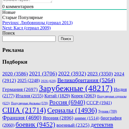
0
комментариев
Новые
Старые
Популярные
Навигация
Previous:
Любовницы (сериал 2013)
Next:
Касл (сериал 2009)
по
Поиск
записям
Поиск
Реклама
Подборки
2021
(3706)
2022
(3932)
2020
(3586)
2023
(3350)
2024
Великобритания
(5264)
(2912)
2025
(2248)
2026
(628)
Зарубежные
(48217)
Германия
(2697)
Индия
(2177)
Италия
(2155)
Китай
(1829)
Корея
(2063)
Популярные сериалы
Россия
(6940)
СССР
(1941)
(623)
Популярные фильмы
(578)
США
(21714)
Сериалы
(14936)
Турция
(709)
Франция
(4690)
Япония
(2896)
биография
аниме
(1514)
боевик
(9452)
детектив
военный
(2325)
(2060)