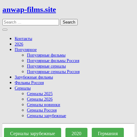
Skip
anwap-films.site
to
content
Search
Open
Button
Контакты
2026
Популярное
Популярные фильмы
Популярные фильмы Россия
Популярные сериалы
Популярные сериалы Россия
Зарубежные фильмы
Фильмы Россия
Сериалы
Сериалы 2025
Сериалы 2026
Сериалы новинки
Сериалы Россия
Сериалы зарубежные
Close
Button
Сериалы зарубежные
2020
Германия