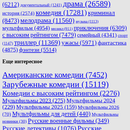
драма
(26589)
(6212)
документальный
(1241)
комедия
(17281)
криминал
история
(2574)
мелодрама
(11560)
(8473)
музыка
(1113)
приключения
(6309)
мультфильм
(4954)
мюзикл
(911)
с высоким рейтингом
(7479)
семейный
(4341)
спорт
триллер
(11369)
ужасы
(5971)
фантастика
(1147)
(4875)
фэнтези
(5514)
Еще интересное
Американские комедии
(7452)
Зарубежные комедии
(15119)
Комедии с высоким рейтингом
(2276)
Мультфильмы 2023
(275)
Мультфильмы 2024
(229)
Мультфильмы 2025
(159)
Мультфильмы 2026
Мультфильмы для детей
(440)
(70)
Мультфильмы
Русские военные фильмы
(349)
новинки
(30)
Русские
Русские детективы
(1076)