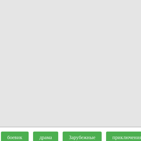
боевик
драма
Зарубежные
приключени