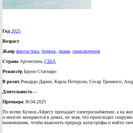
Год
2025
Возраст
Жанр
фантастика
,
боевик
,
драма
,
приключения
Страна
Аргентина,
США
Режиссёр
Бруно Стагнаро
В ролях
Рикардо Дарин, Карла Петерсон, Сесар Тронкосо, Анд
Длительность
--
Премьера
30.04.2025
По всему Буэнос-Айресу пропадает электроснабжение, а на жит
и многие запираются в домах, не зная, что происходит снаруж
выжившими, чтобы выяснить природу катастрофы и найти сво