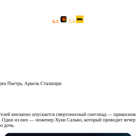
6.5
7.3
реа Пьетра, Арьель Стальтари
елей внезапно опускается смертоносный снегопад — прикосновен
и. Один из них — инженер Хуан Сальво, который проводит вечер
ю дочь.