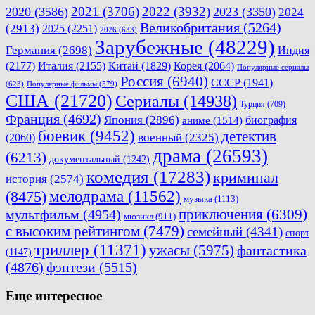
2021
(3706)
2022
(3932)
2020
(3586)
2023
(3350)
2024
Великобритания
(5264)
(2913)
2025
(2251)
2026
(633)
Зарубежные
(48229)
Германия
(2698)
Индия
(2177)
Италия
(2155)
Китай
(1829)
Корея
(2064)
Популярные сериалы
Россия
(6940)
СССР
(1941)
(623)
Популярные фильмы
(579)
США
(21720)
Сериалы
(14938)
Турция
(709)
Франция
(4692)
Япония
(2896)
биография
аниме
(1514)
боевик
(9452)
детектив
военный
(2325)
(2060)
драма
(26593)
(6213)
документальный
(1242)
комедия
(17283)
криминал
история
(2574)
мелодрама
(11562)
(8475)
музыка
(1113)
приключения
(6309)
мультфильм
(4954)
мюзикл
(911)
с высоким рейтингом
(7479)
семейный
(4341)
спорт
триллер
(11371)
ужасы
(5975)
фантастика
(1147)
(4876)
фэнтези
(5515)
Еще интересное