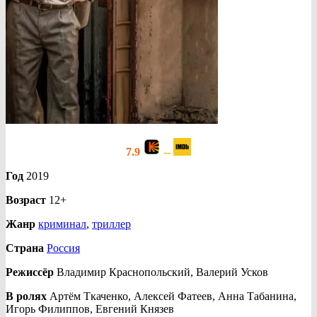
7.9
--
Год
2019
Возраст
12+
Жанр
криминал
,
триллер
Страна
Россия
Режиссёр
Владимир Краснопольский, Валерий Усков
В ролях
Артём Ткаченко, Алексей Фатеев, Анна Табанина,
Игорь Филиппов, Евгений Князев