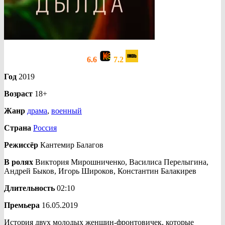
6.6
7.2
Год
2019
Возраст
18+
Жанр
драма
,
военный
Страна
Россия
Режиссёр
Кантемир Балагов
В ролях
Виктория Мирошниченко, Василиса Перелыгина,
Андрей Быков, Игорь Широков, Константин Балакирев
Длительность
02:10
Премьера
16.05.2019
История двух молодых женщин-фронтовичек, которые