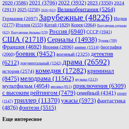
2021
(3706)
2022
(3932)
2020
(3586)
2023
(3350)
2024
Великобритания
(5264)
(2913)
2025
(2250)
2026
(632)
Зарубежные
(48226)
Германия
(2697)
Индия
(2177)
Италия
(2155)
Китай
(1829)
Корея
(2064)
Популярные сериалы
Россия
(6940)
СССР
(1941)
(623)
Популярные фильмы
(578)
США
(21718)
Сериалы
(14938)
Турция
(709)
Франция
(4692)
Япония
(2896)
биография
аниме
(1514)
боевик
(9452)
детектив
военный
(2325)
(2060)
драма
(26592)
(6212)
документальный
(1242)
комедия
(17282)
криминал
история
(2574)
мелодрама
(11562)
(8475)
музыка
(1113)
приключения
(6309)
мультфильм
(4954)
мюзикл
(911)
с высоким рейтингом
(7479)
семейный
(4341)
спорт
триллер
(11370)
ужасы
(5973)
фантастика
(1147)
(4876)
фэнтези
(5515)
Еще интересное