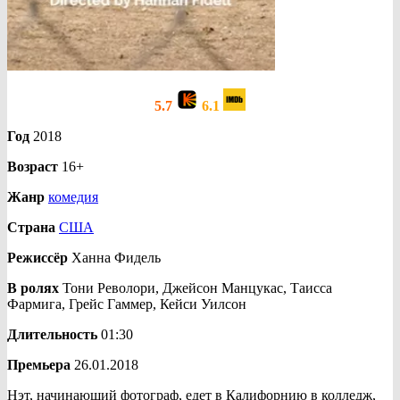
5.7
6.1
Год
2018
Возраст
16+
Жанр
комедия
Страна
США
Режиссёр
Ханна Фидель
В ролях
Тони Револори, Джейсон Манцукас, Таисса
Фармига, Грейс Гаммер, Кейси Уилсон
Длительность
01:30
Премьера
26.01.2018
Нэт, начинающий фотограф, едет в Калифорнию в колледж,