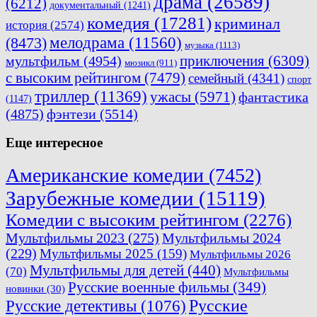
драма
(26589)
(6212)
документальный
(1241)
комедия
(17281)
криминал
история
(2574)
мелодрама
(11560)
(8473)
музыка
(1113)
приключения
(6309)
мультфильм
(4954)
мюзикл
(911)
с высоким рейтингом
(7479)
семейный
(4341)
спорт
триллер
(11369)
ужасы
(5971)
фантастика
(1147)
(4875)
фэнтези
(5514)
Еще интересное
Американские комедии
(7452)
Зарубежные комедии
(15119)
Комедии с высоким рейтингом
(2276)
Мультфильмы 2023
(275)
Мультфильмы 2024
(229)
Мультфильмы 2025
(159)
Мультфильмы 2026
Мультфильмы для детей
(440)
(70)
Мультфильмы
Русские военные фильмы
(349)
новинки
(30)
Русские
Русские детективы
(1076)