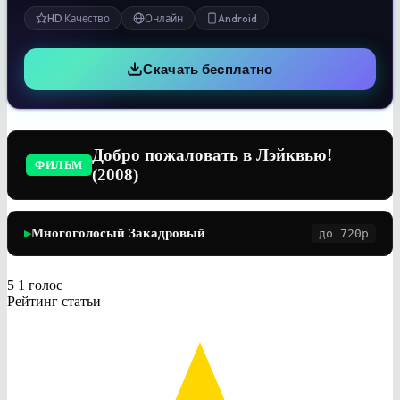
HD Качество
Онлайн
Android
Скачать бесплатно
Добро пожаловать в Лэйквью!
ФИЛЬМ
(2008)
Многоголосый Закадровый
до 720p
▶
5
1
голос
Рейтинг статьи