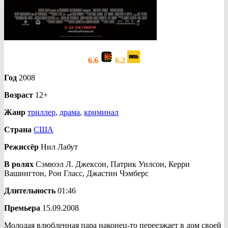
6.6
6.2
Год
2008
Возраст
12+
Жанр
триллер
,
драма
,
криминал
Страна
США
Режиссёр
Нил Лабут
В ролях
Сэмюэл Л. Джексон, Патрик Уилсон, Керри
Вашингтон, Рон Гласс, Джастин Чэмберс
Длительность
01:46
Премьера
15.09.2008
Молодая влюбленная пара наконец-то переезжает в дом своей