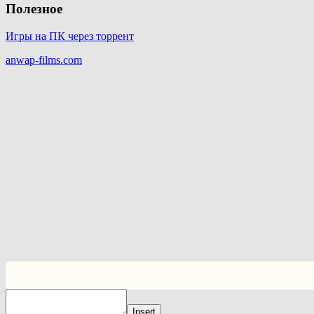
Полезное
Игры на ПК через торрент
anwap-films.com
Insert