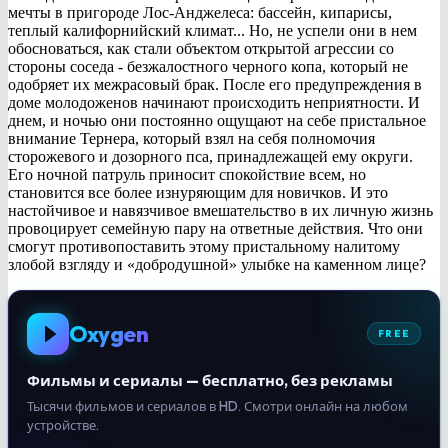
мечты в пригороде Лос-Анджелеса: бассейн, кипарисы,
теплый калифорнийский климат... Но, не успели они в нем
обосноваться, как стали объектом открытой агрессии со
стороны соседа - безжалостного черного копа, который не
одобряет их межрасовый брак. После его предупреждения в
доме молодоженов начинают происходить неприятности. И
днем, и ночью они постоянно ощущают на себе пристальное
внимание Тернера, который взял на себя полномочия
сторожевого и дозорного пса, принадлежащей ему округи.
Его ночной патруль приносит спокойствие всем, но
становится все более изнуряющим для новичков. И это
настойчивое и навязчивое вмешательство в их личную жизнь
провоцирует семейную пару на ответные действия. Что они
смогут противопоставить этому пристальному налитому
злобой взгляду и «добродушной» улыбке на каменном лице?
Oxygen
FREE
Фильмы и сериалы — бесплатно, без рекламы
Тысячи фильмов и сериалов в HD. Смотри онлайн на любом
устройстве.