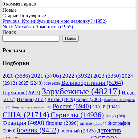
0
комментариев
Новые
Старые
Популярные
Навигация
Previous:
Кто-нибудь видел мою девчонку? (1952)
Next:
Михайло Ломоносов (1955)
по
Поиск
записям
Поиск
Реклама
Подборки
2021
(3706)
2022
(3932)
2020
(3586)
2023
(3350)
2024
Великобритания
(5264)
(2912)
2025
(2248)
2026
(628)
Зарубежные
(48217)
Германия
(2697)
Индия
(2177)
Италия
(2155)
Китай
(1829)
Корея
(2063)
Популярные сериалы
Россия
(6940)
СССР
(1941)
(623)
Популярные фильмы
(578)
США
(21714)
Сериалы
(14936)
Турция
(709)
Франция
(4690)
Япония
(2896)
биография
аниме
(1514)
боевик
(9452)
детектив
военный
(2325)
(2060)