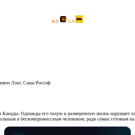
6.1
5.9
ивен Лэнг, Саша Россоф
Канады. Однажды его тихую и размеренную жизнь нарушает опасн
 сильным и бескомпромиссным человеком, ради семьи готовым н