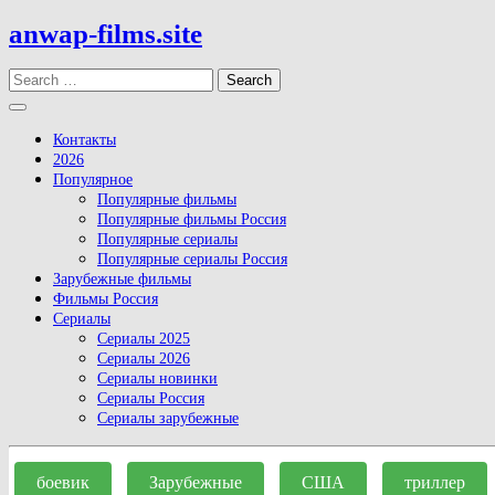
Skip
anwap-films.site
to
content
Search
Open
Button
Контакты
2026
Популярное
Популярные фильмы
Популярные фильмы Россия
Популярные сериалы
Популярные сериалы Россия
Зарубежные фильмы
Фильмы Россия
Сериалы
Сериалы 2025
Сериалы 2026
Сериалы новинки
Сериалы Россия
Сериалы зарубежные
Close
Button
боевик
Зарубежные
США
триллер