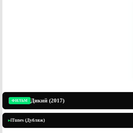
Дикий (2017)
ФИЛЬМ
iTunes (Дубляж)
▶