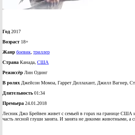
Год
2017
Возраст
18+
Жанр
боевик
,
триллер
Страна
Канада,
США
Режиссёр
Лин Одинг
В ролях
Джейсон Момоа, Гаррет Диллахант, Джилл Вагнер, Ст
Длительность
01:34
Премьера
24.01.2018
Лесник Джо Брейвен живет с семьей в горах на границе США и 
часть лесной глуши занята. И занята не дикими животными, а