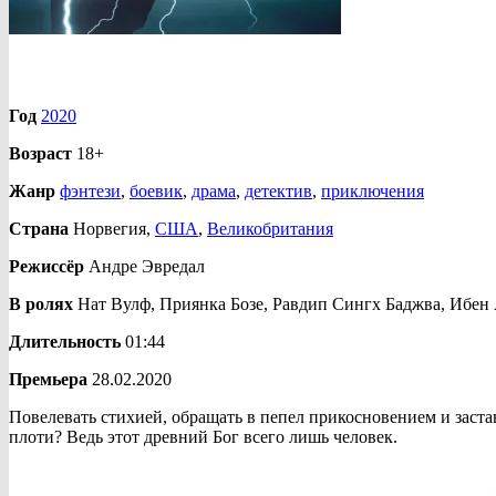
Год
2020
Возраст
18+
Жанр
фэнтези
,
боевик
,
драма
,
детектив
,
приключения
Страна
Норвегия,
США
,
Великобритания
Режиссёр
Андре Эвредал
В ролях
Нат Вулф, Приянка Бозе, Равдип Сингх Баджва, Ибен
Длительность
01:44
Премьера
28.02.2020
Повелевать стихией, обращать в пепел прикосновением и заставл
плоти? Ведь этот древний Бог всего лишь человек.