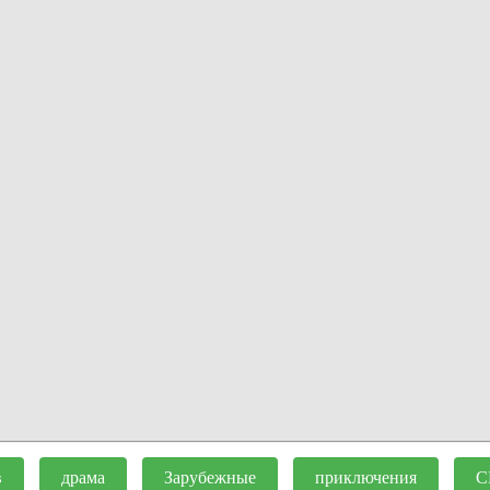
в
драма
Зарубежные
приключения
С