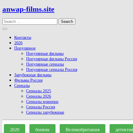
Skip
anwap-films.site
to
content
Search
Open
Button
Контакты
2026
Популярное
Популярные фильмы
Популярные фильмы Россия
Популярные сериалы
Популярные сериалы Россия
Зарубежные фильмы
Фильмы Россия
Сериалы
Сериалы 2025
Сериалы 2026
Сериалы новинки
Сериалы Россия
Сериалы зарубежные
Close
Button
2020
боевик
Великобритания
детекти