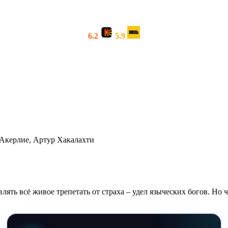
6.2
5.9
 Акерлие, Артур Хакалахти
ять всё живое трепетать от страха – удел языческих богов. Но ч