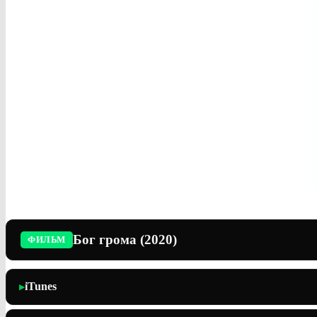
Бог грома (2020)
ФИЛЬМ
iTunes
▶