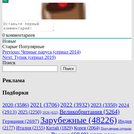
0
комментариев
Новые
Старые
Популярные
Навигация
Previous:
Черные паруса (сериал 2014)
Next:
Тупик (сериал 2019)
по
Поиск
записям
Поиск
Реклама
Подборки
2021
(3706)
2022
(3932)
2020
(3586)
2023
(3350)
2024
Великобритания
(5264)
(2913)
2025
(2250)
2026
(632)
Зарубежные
(48226)
Германия
(2697)
Индия
(2177)
Италия
(2155)
Китай
(1829)
Корея
(2064)
Популярные сериалы