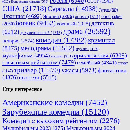
Россия
(6940)
СССР
(1941)
(623)
Популярные фильмы
(578)
США
(21718)
Сериалы
(14938)
Турция
(709)
Франция
(4692)
Япония
(2896)
биография
аниме
(1514)
боевик
(9452)
детектив
военный
(2325)
(2060)
драма
(26592)
(6212)
документальный
(1242)
комедия
(17282)
криминал
история
(2574)
мелодрама
(11562)
(8475)
музыка
(1113)
приключения
(6309)
мультфильм
(4954)
мюзикл
(911)
с высоким рейтингом
(7479)
семейный
(4341)
спорт
триллер
(11370)
ужасы
(5973)
фантастика
(1147)
(4876)
фэнтези
(5515)
Еще интересное
Американские комедии
(7452)
Зарубежные комедии
(15120)
Комедии с высоким рейтингом
(2276)
Мультфильмы 2023
(275)
Мультфильмы 2024