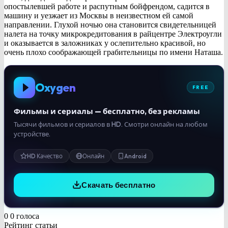
опостылевшей работе и распутным бойфрендом, садится в
машину и уезжает из Москвы в неизвестном ей самой
направлении. Глухой ночью она становится свидетельницей
налета на точку микрокредитования в райцентре Электроугли
и оказывается в заложниках у ослепительно красивой, но
очень плохо соображающей грабительницы по имени Наташа.
Oxygen
FREE
Фильмы и сериалы — бесплатно, без рекламы
Тысячи фильмов и сериалов в HD. Смотри онлайн на любом
устройстве.
HD Качество
Онлайн
Android
Скачать бесплатно
0
0
голоса
Рейтинг статьи