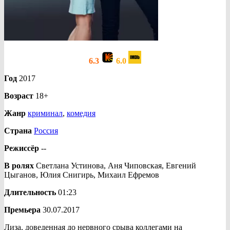
6.3
6.0
Год
2017
Возраст
18+
Жанр
криминал
,
комедия
Страна
Россия
Режиссёр
--
В ролях
Светлана Устинова, Аня Чиповская, Евгений
Цыганов, Юлия Снигирь, Михаил Ефремов
Длительность
01:23
Премьера
30.07.2017
Лиза, доведенная до нервного срыва коллегами на