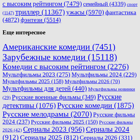
с высоким рейтингом
(7479)
семейный
(4339)
спорт
триллер
(11367)
ужасы
(5970)
фантастика
(1147)
(4872)
фэнтези
(5514)
Еще интересное
Американские комедии
(7451)
Зарубежные комедии
(15118)
Комедии с высоким рейтингом
(2276)
Мультфильмы 2023
(275)
Мультфильмы 2024
(229)
Мультфильмы 2025
(158)
Мультфильмы 2026
(70)
Мультфильмы для детей
(440)
Мультфильмы новинки
Русские
Русские военные фильмы
(349)
(29)
Русские комедии
(1875)
детективы
(1076)
Русские мелодрамы
(2070)
Русские фильмы
2024
(237)
Русские фильмы 2025
(150)
Русские фильмы
Сериалы 2023
(956)
Сериалы 2024
2026
(42)
(912)
Сериалы 2025
(812)
Сериалы 2026
(331)