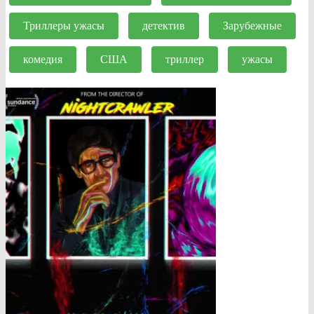
Триллеры ужасы
детектив
Зарубежные
комедия
США
триллер
ужасы