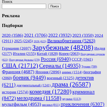
по
Поиск
записям
Поиск
Реклама
Подборки
2021
(3706)
2022
(3932)
2020
(3586)
2023
(3350)
2024
Великобритания
(5263)
(2911)
2025
(2245)
2026
(623)
Зарубежные
(48208)
Германия
(2697)
Индия
(2177)
Италия
(2155)
Китай
(1828)
Корея
(2063)
Популярные сериалы
Россия
(6940)
СССР
(1941)
(622)
Популярные фильмы
(578)
США
(21712)
Сериалы
(14935)
Турция
(709)
Франция
(4687)
Япония
(2896)
биография
аниме
(1514)
боевик
(9449)
детектив
военный
(2325)
(2060)
драма
(26587)
(6211)
документальный
(1241)
комедия
(17280)
криминал
история
(2574)
мелодрама
(11558)
(8472)
музыка
(1113)
приключения
(6307)
мультфильм
(4953)
мюзикл
(911)