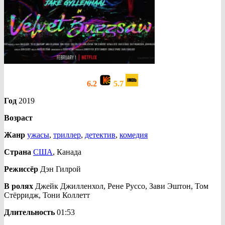
6.2
5.7
Год
2019
Возраст
Жанр
ужасы
,
триллер
,
детектив
,
комедия
Страна
США
, Канада
Режиссёр
Дэн Гилрой
В ролях
Джейк Джилленхол, Рене Руссо, Зави Эштон, Том
Стёрридж, Тони Коллетт
Длительность
01:53