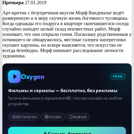
Премьера
27.01.2019
Арт-критик с безупречным вкусом Морф Вандевальт ведёт
размеренную и в меру скучную жизнь богемного тусовщика.
Когда однажды его подруга в квартире скончавшегося соседа
случайно находит целый склад неизвестных работ, Морф
понимает, что они открыли гения. Поскольку родственников у
почившего не обнаружилось, местные галереи наперегонки
скупают картины, но вскоре выясняется, что искусство не
всегда безобидно. Морф начинает расследование личности
художника.
Oxygen
FREE
Фильмы и сериалы — бесплатно, без рекламы
Тысячи фильмов и сериалов в HD. Смотри онлайн на любом
устройстве.
HD Качество
Онлайн
Android
Скачать бесплатно