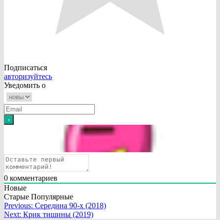
Подписаться
авторизуйтесь
Уведомить о
0
комментариев
Новые
Старые
Популярные
Навигация
Previous:
Середина 90-х (2018)
Next:
Крик тишины (2019)