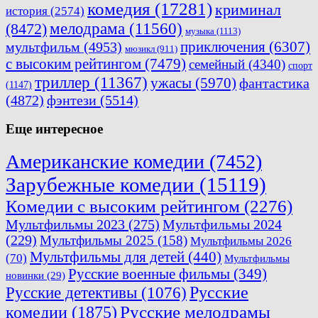
комедия
(17281)
криминал
история
(2574)
мелодрама
(11560)
(8472)
музыка
(1113)
приключения
(6307)
мультфильм
(4953)
мюзикл
(911)
с высоким рейтингом
(7479)
семейный
(4340)
спорт
триллер
(11367)
ужасы
(5970)
фантастика
(1147)
(4872)
фэнтези
(5514)
Еще интересное
Американские комедии
(7452)
Зарубежные комедии
(15119)
Комедии с высоким рейтингом
(2276)
Мультфильмы 2023
(275)
Мультфильмы 2024
(229)
Мультфильмы 2025
(158)
Мультфильмы 2026
Мультфильмы для детей
(440)
(70)
Мультфильмы
Русские военные фильмы
(349)
новинки
(29)
Русские
Русские детективы
(1076)
комедии
(1875)
Русские мелодрамы