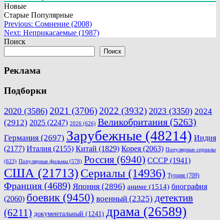
Новые
Старые
Популярные
Навигация
Previous:
Сомнение (2008)
Next:
Неприкасаемые (1987)
по
Поиск
записям
Поиск
Реклама
Подборки
2021
(3706)
2022
(3932)
2020
(3586)
2023
(3350)
2024
Великобритания
(5263)
(2912)
2025
(2247)
2026
(626)
Зарубежные
(48214)
Германия
(2697)
Индия
(2177)
Италия
(2155)
Китай
(1829)
Корея
(2063)
Популярные сериалы
Россия
(6940)
СССР
(1941)
(623)
Популярные фильмы
(578)
США
(21713)
Сериалы
(14936)
Турция
(709)
Франция
(4689)
Япония
(2896)
биография
аниме
(1514)
боевик
(9450)
детектив
военный
(2325)
(2060)
драма
(26589)
(6211)
документальный
(1241)