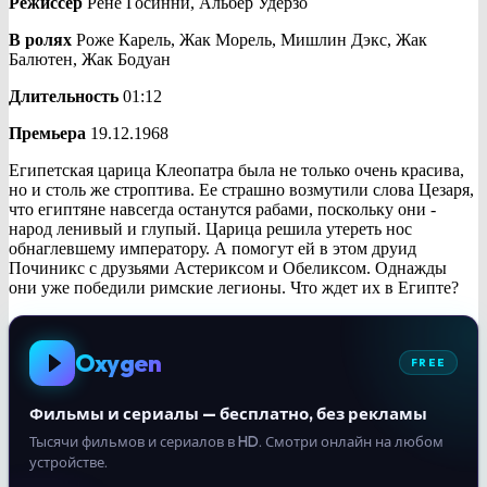
Режиссёр
Рене Госинни, Альбер Удерзо
В ролях
Роже Карель, Жак Морель, Мишлин Дэкс, Жак
Балютен, Жак Бодуан
Длительность
01:12
Премьера
19.12.1968
Египетская царица Клеопатра была не только очень красива,
но и столь же строптива. Ее страшно возмутили слова Цезаря,
что египтяне навсегда останутся рабами, поскольку они -
народ ленивый и глупый. Царица решила утереть нос
обнаглевшему императору. А помогут ей в этом друид
Починикс с друзьями Астериксом и Обеликсом. Однажды
они уже победили римские легионы. Что ждет их в Египте?
Oxygen
FREE
Фильмы и сериалы — бесплатно, без рекламы
Тысячи фильмов и сериалов в HD. Смотри онлайн на любом
устройстве.