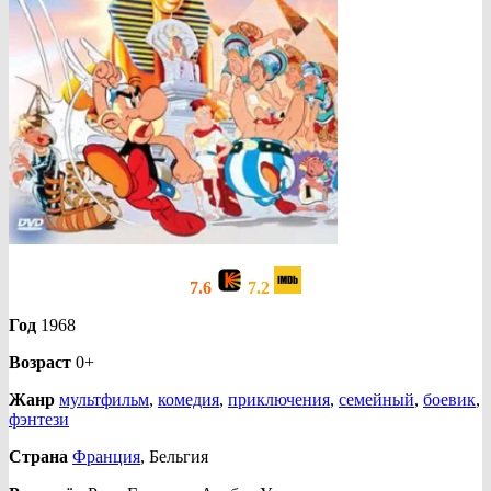
7.6
7.2
Год
1968
Возраст
0+
Жанр
мультфильм
,
комедия
,
приключения
,
семейный
,
боевик
,
фэнтези
Страна
Франция
, Бельгия