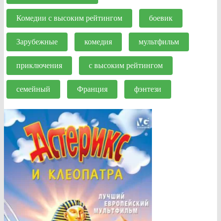
Комедии с высоким рейтингом
боевик
Зарубежные
комедия
мультфильм
приключения
с высоким рейтингом
семейный
Франция
фэнтези