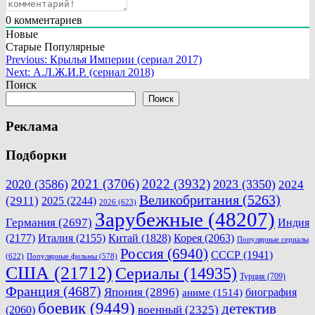
0
комментариев
Новые
Старые
Популярные
Навигация
Previous:
Крылья Империи (сериал 2017)
Next:
А.Л.Ж.И.Р. (сериал 2018)
по
Поиск
записям
Поиск
Реклама
Подборки
2021
(3706)
2022
(3932)
2020
(3586)
2023
(3350)
2024
Великобритания
(5263)
(2911)
2025
(2244)
2026
(623)
Зарубежные
(48207)
Германия
(2697)
Индия
(2177)
Италия
(2155)
Китай
(1828)
Корея
(2063)
Популярные сериалы
Россия
(6940)
СССР
(1941)
(622)
Популярные фильмы
(578)
США
(21712)
Сериалы
(14935)
Турция
(709)
Франция
(4687)
Япония
(2896)
биография
аниме
(1514)
боевик
(9449)
детектив
военный
(2325)
(2060)