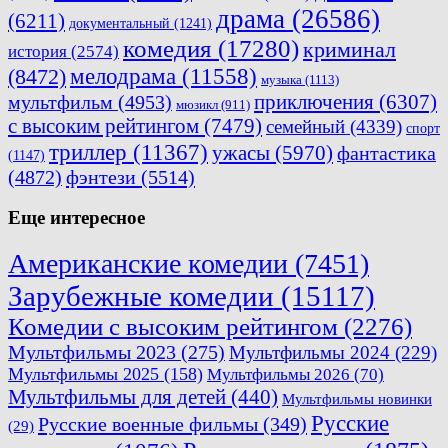
драма
(26586)
(6211)
документальный
(1241)
комедия
(17280)
криминал
история
(2574)
мелодрама
(11558)
(8472)
музыка
(1113)
приключения
(6307)
мультфильм
(4953)
мюзикл
(911)
с высоким рейтингом
(7479)
семейный
(4339)
спорт
триллер
(11367)
ужасы
(5970)
фантастика
(1147)
(4872)
фэнтези
(5514)
Еще интересное
Американские комедии
(7451)
Зарубежные комедии
(15117)
Комедии с высоким рейтингом
(2276)
Мультфильмы 2023
(275)
Мультфильмы 2024
(229)
Мультфильмы 2025
(158)
Мультфильмы 2026
(70)
Мультфильмы для детей
(440)
Мультфильмы новинки
Русские
Русские военные фильмы
(349)
(29)