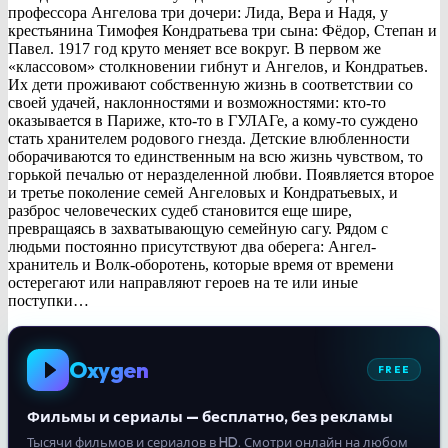
профессора Ангелова три дочери: Лида, Вера и Надя, у
крестьянина Тимофея Кондратьева три сына: Фёдор, Степан и
Павел. 1917 год круто меняет все вокруг. В первом же
«классовом» столкновении гибнут и Ангелов, и Кондратьев.
Их дети проживают собственную жизнь в соответствии со
своей удачей, наклонностями и возможностями: кто-то
оказывается в Париже, кто-то в ГУЛАГе, а кому-то суждено
стать хранителем родового гнезда. Детские влюбленности
оборачиваются то единственным на всю жизнь чувством, то
горькой печалью от неразделенной любви. Появляется второе
и третье поколение семей Ангеловых и Кондратьевых, и
разброс человеческих судеб становится еще шире,
превращаясь в захватывающую семейную сагу. Рядом с
людьми постоянно присутствуют два оберега: Ангел-
хранитель и Волк-оборотень, которые время от времени
остерегают или направляют героев на те или иные
поступки…
Oxygen
FREE
Фильмы и сериалы — бесплатно, без рекламы
Тысячи фильмов и сериалов в HD. Смотри онлайн на любом