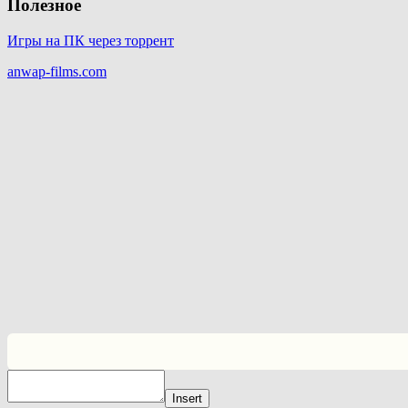
Полезное
Игры на ПК через торрент
anwap-films.com
Insert