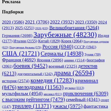
Реклама
Подборки
2021
(3706)
2022
(3932)
2020
(3586)
2023
(3350)
2024
Великобритания
(5264)
(2913)
2025
(2251)
2026
(633)
Зарубежные
(48230)
Германия
(2698)
Индия
(2177)
Италия
(2155)
Китай
(1829)
Корея
(2064)
Популярные сериалы
Россия
(6940)
СССР
(1941)
(623)
Популярные фильмы
(579)
США
(21721)
Сериалы
(14938)
Турция
(709)
Франция
(4692)
Япония
(2896)
биография
аниме
(1514)
боевик
(9452)
детектив
военный
(2325)
(2061)
драма
(26594)
(6213)
документальный
(1242)
комедия
(17283)
криминал
история
(2574)
мелодрама
(11563)
(8476)
музыка
(1113)
приключения
(6309)
мультфильм
(4954)
мюзикл
(911)
с высоким рейтингом
(7479)
семейный
(4341)
спорт
триллер
(11371)
ужасы
(5975)
фантастика
(1147)