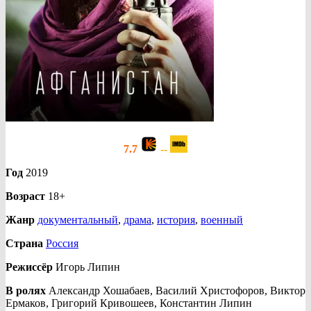
7.7
--
Год
2019
Возраст
18+
Жанр
документальный
,
драма
,
история
,
военный
Страна
Россия
Режиссёр
Игорь Липин
В ролях
Александр Хошабаев, Василий Христофоров, Виктор
Ермаков, Григорий Кривошеев, Константин Липин