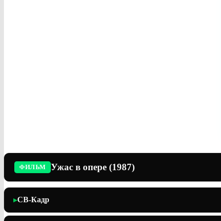
Ужас в опере (1987)
ФИЛЬМ
СВ-Кадр
▶