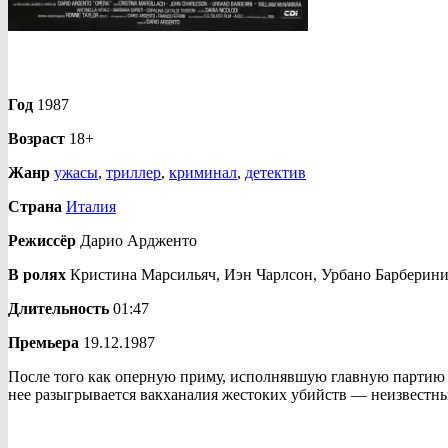
Год
1987
Возраст
18+
Жанр
ужасы
,
триллер
,
криминал
,
детектив
Страна
Италия
Режиссёр
Дарио Ардженто
В ролях
Кристина Марсильяч, Иэн Чарлсон, Урбано Барберини
Длительность
01:47
Премьера
19.12.1987
После того как оперную приму, исполнявшую главную партию в
нее разыгрывается вакханалия жестоких убийств — неизвестный