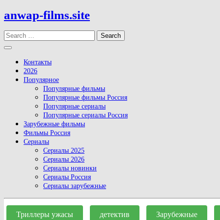
Skip
anwap-films.site
to
content
Search
Open
Button
Контакты
2026
Популярное
Популярные фильмы
Популярные фильмы Россия
Популярные сериалы
Популярные сериалы Россия
Зарубежные фильмы
Фильмы Россия
Сериалы
Сериалы 2025
Сериалы 2026
Сериалы новинки
Сериалы Россия
Сериалы зарубежные
Close
Button
Триллеры ужасы
детектив
Зарубежные