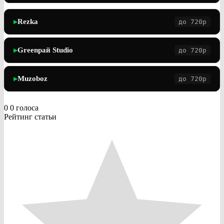
Rezka
до 720p
▶
Greenрай Studio
до 720p
▶
Muzoboz
до 720p
▶
0
0
голоса
Рейтинг статьи