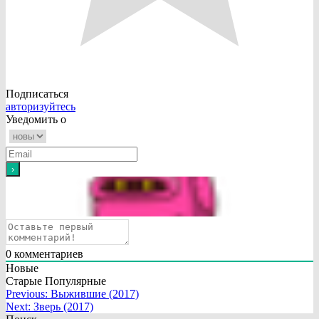
Подписаться
авторизуйтесь
Уведомить о
0
комментариев
Новые
Старые
Популярные
Навигация
Previous:
Выжившие (2017)
Next:
Зверь (2017)
по