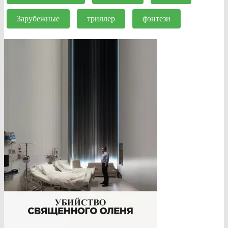
Зарубежные
триллер
фэнтези