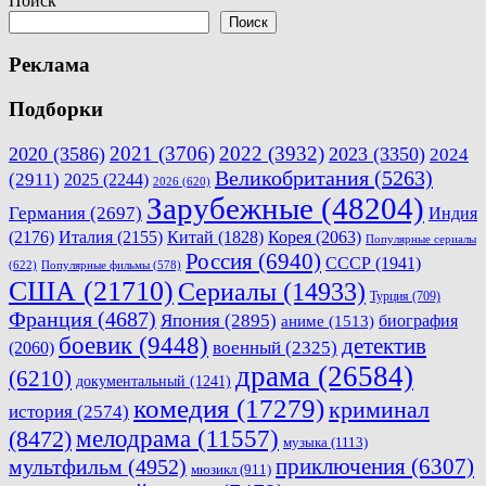
Поиск
записям
Поиск
Реклама
Подборки
2021
(3706)
2022
(3932)
2020
(3586)
2023
(3350)
2024
Великобритания
(5263)
(2911)
2025
(2244)
2026
(620)
Зарубежные
(48204)
Германия
(2697)
Индия
(2176)
Италия
(2155)
Китай
(1828)
Корея
(2063)
Популярные сериалы
Россия
(6940)
СССР
(1941)
(622)
Популярные фильмы
(578)
США
(21710)
Сериалы
(14933)
Турция
(709)
Франция
(4687)
Япония
(2895)
биография
аниме
(1513)
боевик
(9448)
детектив
военный
(2325)
(2060)
драма
(26584)
(6210)
документальный
(1241)
комедия
(17279)
криминал
история
(2574)
мелодрама
(11557)
(8472)
музыка
(1113)
приключения
(6307)
мультфильм
(4952)
мюзикл
(911)