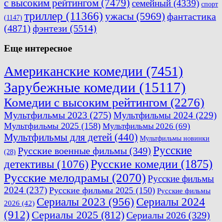
с высоким рейтингом
(7479)
семейный
(4339)
спорт
триллер
(11366)
ужасы
(5969)
фантастика
(1147)
(4871)
фэнтези
(5514)
Еще интересное
Американские комедии
(7451)
Зарубежные комедии
(15117)
Комедии с высоким рейтингом
(2276)
Мультфильмы 2023
(275)
Мультфильмы 2024
(229)
Мультфильмы 2025
(158)
Мультфильмы 2026
(69)
Мультфильмы для детей
(440)
Мультфильмы новинки
Русские
Русские военные фильмы
(349)
(28)
Русские комедии
(1875)
детективы
(1076)
Русские мелодрамы
(2070)
Русские фильмы
2024
(237)
Русские фильмы 2025
(150)
Русские фильмы
Сериалы 2023
(956)
Сериалы 2024
2026
(42)
(912)
Сериалы 2025
(812)
Сериалы 2026
(329)