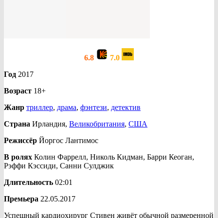
6.8
7.0
Год
2017
Возраст
18+
Жанр
триллер
,
драма
,
фэнтези
,
детектив
Страна
Ирландия,
Великобритания
,
США
Режиссёр
Йоргос Лантимос
В ролях
Колин Фаррелл, Николь Кидман, Барри Кеоган,
Рэффи Кэссиди, Санни Сулджик
Длительность
02:01
Премьера
22.05.2017
Успешный кардиохирург Стивен живёт обычной размеренной