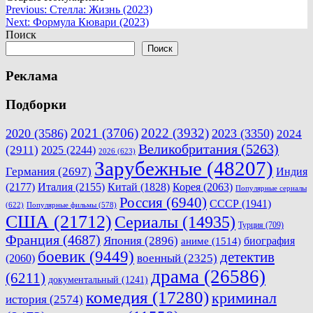
Навигация
Previous:
Стелла: Жизнь (2023)
Next:
Формула Кювари (2023)
по
Поиск
записям
Поиск
Реклама
Подборки
2021
(3706)
2022
(3932)
2020
(3586)
2023
(3350)
2024
Великобритания
(5263)
(2911)
2025
(2244)
2026
(623)
Зарубежные
(48207)
Германия
(2697)
Индия
(2177)
Италия
(2155)
Китай
(1828)
Корея
(2063)
Популярные сериалы
Россия
(6940)
СССР
(1941)
(622)
Популярные фильмы
(578)
США
(21712)
Сериалы
(14935)
Турция
(709)
Франция
(4687)
Япония
(2896)
биография
аниме
(1514)
боевик
(9449)
детектив
военный
(2325)
(2060)
драма
(26586)
(6211)
документальный
(1241)
комедия
(17280)
криминал
история
(2574)