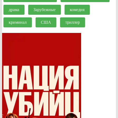
драма
Зарубежные
комедия
криминал
США
триллер