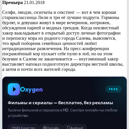
Премьера
21.01.2018
Селфи, эмодзи, снэпчаты и секстинг — вот в чем хороши
старшеклассница Лили и три её лучшие подруги. Гормоны
бурлят, и девушки живут в мире вечеринок, интрижек,
обсуждения парней и модных трендов. Когда неизвестный
хакер выкладывает в открытый доступ личные фотографии
и переписку мэра их родного города Салема, выясняется,
что ярый поборник семейных ценностей любит
нетрадиционные развлечения. На пресс-конференции
посрамлённый мэр пускает себе пулю в лоб, но на этом
безумие в Салеме не заканчивается — неугомонный хакер
выставляет напоказ подноготную директора местной школы,
а затем и почти всех жителей города.
Oxygen
FREE
Фильмы и сериалы — бесплатно, без рекламы
Тысячи фильмов и сериалов в HD. Смотри онлайн на любом
устройстве.
HD Качество
Онлайн
Android