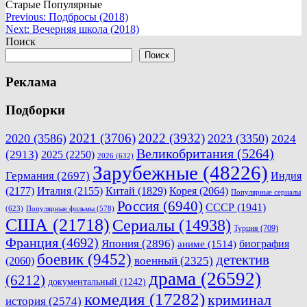
Старые
Популярные
Навигация
Previous:
Подбросы (2018)
Next:
Вечерняя школа (2018)
по
Поиск
записям
Поиск
Реклама
Подборки
2021
(3706)
2022
(3932)
2020
(3586)
2023
(3350)
2024
Великобритания
(5264)
(2913)
2025
(2250)
2026
(632)
Зарубежные
(48226)
Германия
(2697)
Индия
(2177)
Италия
(2155)
Китай
(1829)
Корея
(2064)
Популярные сериалы
Россия
(6940)
СССР
(1941)
(623)
Популярные фильмы
(578)
США
(21718)
Сериалы
(14938)
Турция
(709)
Франция
(4692)
Япония
(2896)
биография
аниме
(1514)
боевик
(9452)
детектив
военный
(2325)
(2060)
драма
(26592)
(6212)
документальный
(1242)
комедия
(17282)
криминал
история
(2574)