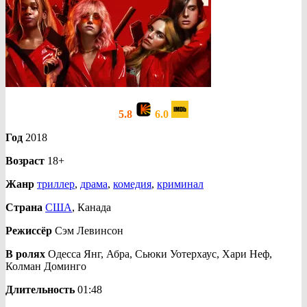
5.8
6.0
Год
2018
Возраст
18+
Жанр
триллер
,
драма
,
комедия
,
криминал
Страна
США
, Канада
Режиссёр
Сэм Левинсон
В ролях
Одесса Янг, Абра, Сьюки Уотерхаус, Хари Неф,
Колман Доминго
Длительность
01:48