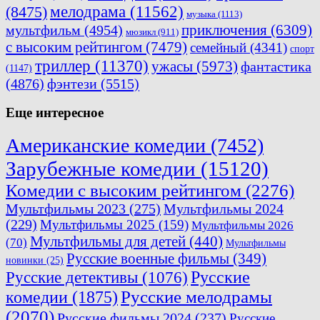
мелодрама
(11562)
(8475)
музыка
(1113)
приключения
(6309)
мультфильм
(4954)
мюзикл
(911)
с высоким рейтингом
(7479)
семейный
(4341)
спорт
триллер
(11370)
ужасы
(5973)
фантастика
(1147)
(4876)
фэнтези
(5515)
Еще интересное
Американские комедии
(7452)
Зарубежные комедии
(15120)
Комедии с высоким рейтингом
(2276)
Мультфильмы 2023
(275)
Мультфильмы 2024
(229)
Мультфильмы 2025
(159)
Мультфильмы 2026
Мультфильмы для детей
(440)
(70)
Мультфильмы
Русские военные фильмы
(349)
новинки
(25)
Русские
Русские детективы
(1076)
комедии
(1875)
Русские мелодрамы
(2070)
Русские фильмы 2024
(237)
Русские