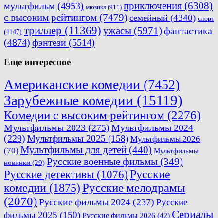
приключения
(6308)
мультфильм
(4953)
мюзикл
(911)
с высоким рейтингом
(7479)
семейный
(4340)
спорт
триллер
(11369)
ужасы
(5971)
фантастика
(1147)
(4874)
фэнтези
(5514)
Еще интересное
Американские комедии
(7452)
Зарубежные комедии
(15119)
Комедии с высоким рейтингом
(2276)
Мультфильмы 2023
(275)
Мультфильмы 2024
(229)
Мультфильмы 2025
(158)
Мультфильмы 2026
Мультфильмы для детей
(440)
(70)
Мультфильмы
Русские военные фильмы
(349)
новинки
(29)
Русские
Русские детективы
(1076)
комедии
(1875)
Русские мелодрамы
(2070)
Русские фильмы 2024
(237)
Русские
Сериалы
фильмы 2025
(150)
Русские фильмы 2026
(42)