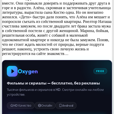
вместе. Они привыкли доверять и поддерживать друг друга в
горе и в радости. Алёна, скромная и застенчивая учительница
литературы, вырастила сына Костю одна. Но он внезапно
женился. «Дети» быстро дали понять, что Алёна им мешает и
попросили съехать из собственной квартиры. Риелтор Наташа
счастлива замужем, но после двадцати лет брака застала мужа
в собственной постели с другой женщиной. Марина, бойкая,
решительная особа, живёт с собакой в маленькой
однокомнатной квартире и никогда не была замужем. Поняв,
что не стоит ждать милостей от природы, верные подруги
решают, наконец, устроить свою личную жизнь и
регистрируются на сайте знакомств…
Oxygen
FREE
Фильмы и сериалы — бесплатно, без рекламы
Тысячи фильмов и сериалов в HD. Смотри онлайн на любом
устройстве.
HD Качество
Онлайн
Android