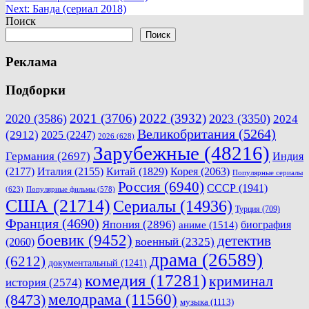
Next:
Банда (сериал 2018)
по
Поиск
записям
Поиск
Реклама
Подборки
2021
(3706)
2022
(3932)
2020
(3586)
2023
(3350)
2024
Великобритания
(5264)
(2912)
2025
(2247)
2026
(628)
Зарубежные
(48216)
Германия
(2697)
Индия
(2177)
Италия
(2155)
Китай
(1829)
Корея
(2063)
Популярные сериалы
Россия
(6940)
СССР
(1941)
(623)
Популярные фильмы
(578)
США
(21714)
Сериалы
(14936)
Турция
(709)
Франция
(4690)
Япония
(2896)
биография
аниме
(1514)
боевик
(9452)
детектив
военный
(2325)
(2060)
драма
(26589)
(6212)
документальный
(1241)
комедия
(17281)
криминал
история
(2574)
мелодрама
(11560)
(8473)
музыка
(1113)