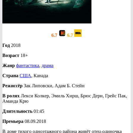
6.7
6.7
Год
2018
Возраст
18+
Жанр
фантастика
,
драма
Страна
США
, Канада
Режиссёр
Зак Липовски, Адам Б. Стейн
В ролях
Лекси Колкер, Эмиль Хирш, Брюс Дерн, Грейс Пак,
Аманда Крю
Длительность
01:45
Премьера
08.09.2018
В доме тихого одноэтажного района живёт отец-одиночка