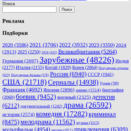
по
Поиск
записям
Поиск
Реклама
Подборки
2021
(3706)
2022
(3932)
2020
(3586)
2023
(3350)
2024
Великобритания
(5264)
(2913)
2025
(2250)
2026
(632)
Зарубежные
(48226)
Германия
(2697)
Индия
(2177)
Италия
(2155)
Китай
(1829)
Корея
(2064)
Популярные сериалы
Россия
(6940)
СССР
(1941)
(623)
Популярные фильмы
(578)
США
(21718)
Сериалы
(14938)
Турция
(709)
Франция
(4692)
Япония
(2896)
биография
аниме
(1514)
боевик
(9452)
детектив
военный
(2325)
(2060)
драма
(26592)
(6212)
документальный
(1242)
комедия
(17282)
криминал
история
(2574)
мелодрама
(11562)
(8475)
музыка
(1113)
приключения
(6309)
мультфильм
(4954)
мюзикл
(911)