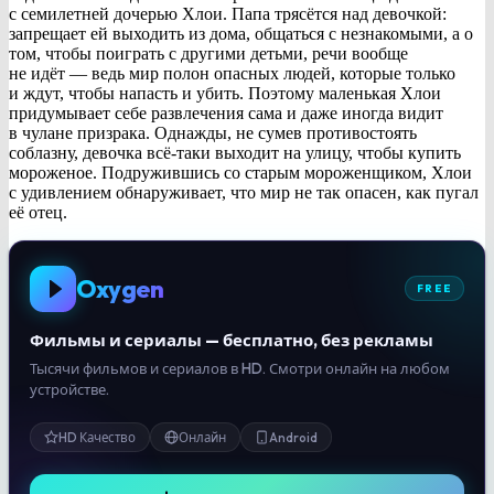
с семилетней дочерью Хлои. Папа трясётся над девочкой:
запрещает ей выходить из дома, общаться с незнакомыми, а о
том, чтобы поиграть с другими детьми, речи вообще
не идёт — ведь мир полон опасных людей, которые только
и ждут, чтобы напасть и убить. Поэтому маленькая Хлои
придумывает себе развлечения сама и даже иногда видит
в чулане призрака. Однажды, не сумев противостоять
соблазну, девочка всё-таки выходит на улицу, чтобы купить
мороженое. Подружившись со старым мороженщиком, Хлои
с удивлением обнаруживает, что мир не так опасен, как пугал
её отец.
Oxygen
FREE
Фильмы и сериалы — бесплатно, без рекламы
Тысячи фильмов и сериалов в HD. Смотри онлайн на любом
устройстве.
HD Качество
Онлайн
Android