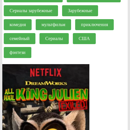
Сериалы зарубежные
Зарубежные
комедия
мультфильм
приключения
семейный
Сериалы
США
фэнтези