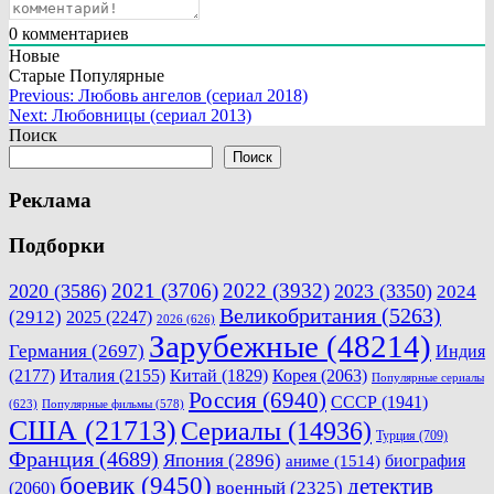
0
комментариев
Новые
Старые
Популярные
Навигация
Previous:
Любовь ангелов (сериал 2018)
Next:
Любовницы (сериал 2013)
по
Поиск
записям
Поиск
Реклама
Подборки
2021
(3706)
2022
(3932)
2020
(3586)
2023
(3350)
2024
Великобритания
(5263)
(2912)
2025
(2247)
2026
(626)
Зарубежные
(48214)
Германия
(2697)
Индия
(2177)
Италия
(2155)
Китай
(1829)
Корея
(2063)
Популярные сериалы
Россия
(6940)
СССР
(1941)
(623)
Популярные фильмы
(578)
США
(21713)
Сериалы
(14936)
Турция
(709)
Франция
(4689)
Япония
(2896)
биография
аниме
(1514)
боевик
(9450)
детектив
военный
(2325)
(2060)