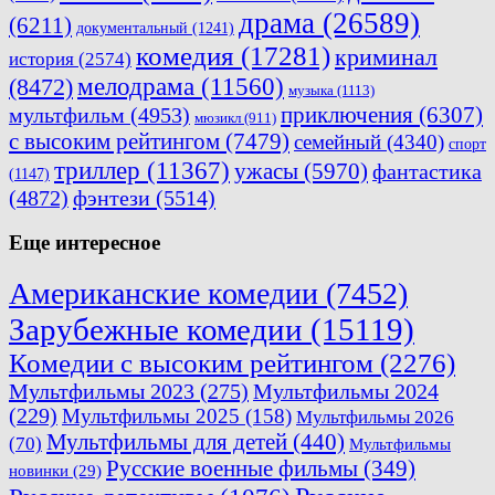
драма
(26589)
(6211)
документальный
(1241)
комедия
(17281)
криминал
история
(2574)
мелодрама
(11560)
(8472)
музыка
(1113)
приключения
(6307)
мультфильм
(4953)
мюзикл
(911)
с высоким рейтингом
(7479)
семейный
(4340)
спорт
триллер
(11367)
ужасы
(5970)
фантастика
(1147)
(4872)
фэнтези
(5514)
Еще интересное
Американские комедии
(7452)
Зарубежные комедии
(15119)
Комедии с высоким рейтингом
(2276)
Мультфильмы 2023
(275)
Мультфильмы 2024
(229)
Мультфильмы 2025
(158)
Мультфильмы 2026
Мультфильмы для детей
(440)
(70)
Мультфильмы
Русские военные фильмы
(349)
новинки
(29)