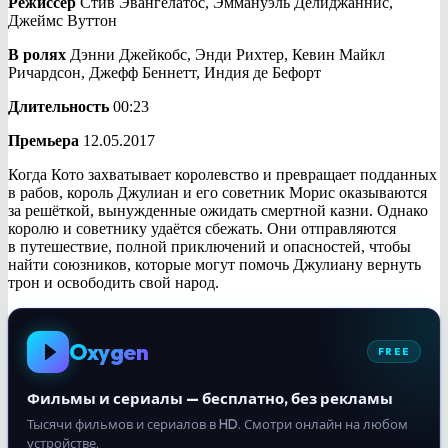
Режиссёр
Стив Эвангелатос, Эммануэль Делиджаннис,
Джеймс Вуттон
В ролях
Дэнни Джейкобс, Энди Рихтер, Кевин Майкл
Ричардсон, Джефф Беннетт, Индия де Бефорт
Длительность
00:23
Премьера
12.05.2017
Когда Кото захватывает королевство и превращает подданных
в рабов, король Джулиан и его советник Морис оказываются
за решёткой, вынужденные ожидать смертной казни. Однако
королю и советнику удаётся сбежать. Они отправляются
в путешествие, полной приключений и опасностей, чтобы
найти союзников, которые могут помочь Джулиану вернуть
трон и освободить свой народ.
Oxygen
FREE
Фильмы и сериалы — бесплатно, без рекламы
Тысячи фильмов и сериалов в HD. Смотри онлайн на любом
устройстве.