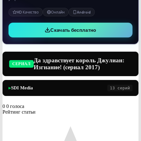
HD Качество
Онлайн
Android
Скачать бесплатно
Да здравствует король Джулиан:
СЕРИАЛ
Изгнание! (сериал 2017)
SDI Media
13 серий
▶
0
0
голоса
Рейтинг статьи