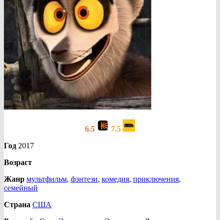
6.5
7.5
Год
2017
Возраст
Жанр
мультфильм
,
фэнтези
,
комедия
,
приключения
,
семейный
Страна
США