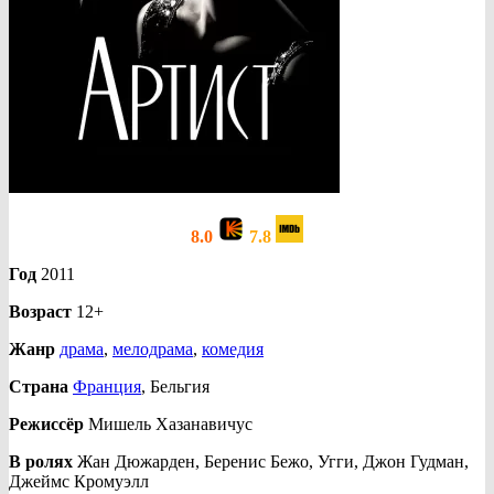
8.0
7.8
Год
2011
Возраст
12+
Жанр
драма
,
мелодрама
,
комедия
Страна
Франция
, Бельгия
Режиссёр
Мишель Хазанавичус
В ролях
Жан Дюжарден, Беренис Бежо, Угги, Джон Гудман,
Джеймс Кромуэлл