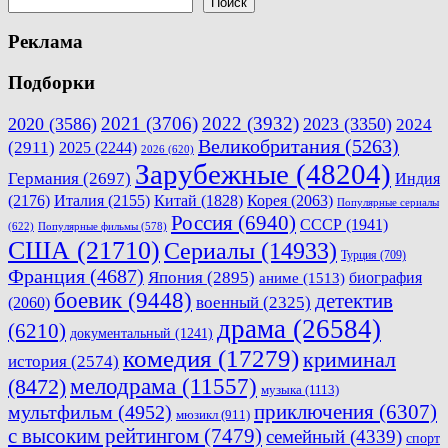
записям
Поиск
Реклама
Подборки
2021
(3706)
2022
(3932)
2020
(3586)
2023
(3350)
2024
Великобритания
(5263)
(2911)
2025
(2244)
2026
(620)
Зарубежные
(48204)
Германия
(2697)
Индия
(2176)
Италия
(2155)
Китай
(1828)
Корея
(2063)
Популярные сериалы
Россия
(6940)
СССР
(1941)
(622)
Популярные фильмы
(578)
США
(21710)
Сериалы
(14933)
Турция
(709)
Франция
(4687)
Япония
(2895)
биография
аниме
(1513)
боевик
(9448)
детектив
военный
(2325)
(2060)
драма
(26584)
(6210)
документальный
(1241)
комедия
(17279)
криминал
история
(2574)
мелодрама
(11557)
(8472)
музыка
(1113)
приключения
(6307)
мультфильм
(4952)
мюзикл
(911)
с высоким рейтингом
(7479)
семейный
(4339)
спорт