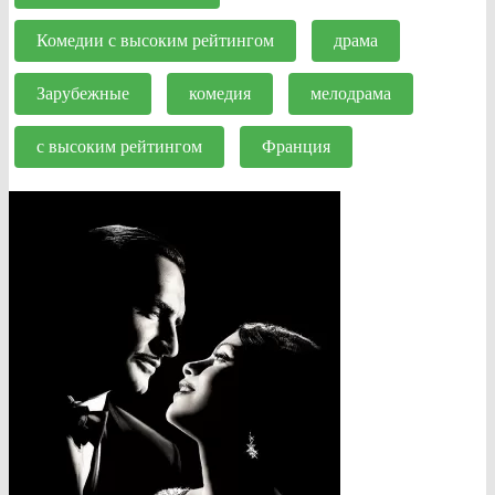
Комедии с высоким рейтингом
драма
Зарубежные
комедия
мелодрама
с высоким рейтингом
Франция