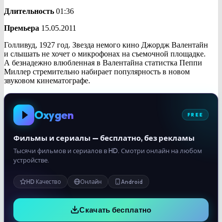
Длительность
01:36
Премьера
15.05.2011
Голливуд, 1927 год. Звезда немого кино Джордж Валентайн
и слышать не хочет о микрофонах на съемочной площадке.
А безнадежно влюбленная в Валентайна статистка Пеппи
Миллер стремительно набирает популярность в новом
звуковом кинематографе.
Oxygen
FREE
Фильмы и сериалы — бесплатно, без рекламы
Тысячи фильмов и сериалов в HD. Смотри онлайн на любом
устройстве.
HD Качество
Онлайн
Android
Скачать бесплатно